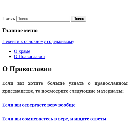
Поиск
Официальный приходской сайт
Богородицерождественский
Главное меню
храм с. Большие Белыничи
Перейти к основному содержимому
О храме
О Православии
О Православии
Если вы хотите больше узнать о православном
христианстве, то посмотрите следующие материалы:
Если вы отвергаете веру вообще
Если вы сомневаетесь в вере, и ищите ответы